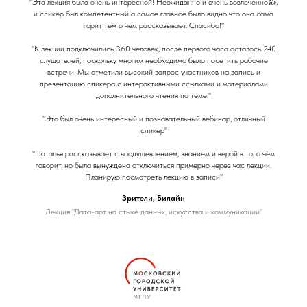
"Эта лекция была очень интересной! Неожиданно и очень вовлеченно👍,
и спикер был компетентный а самое главное было видно что она сама
горит тем о чем рассказывает. Спасибо!"
"К лекции подключились 360 человек, после первого часа осталось 240
слушателей, поскольку многим необходимо было посетить рабочие
встречи. Мы отметили высокий запрос участников на запись и
презентацию спикера с интерактивными ссылками и материалами
дополнительного чтения по теме."
"Это был очень интересный и познавательный вебинар, отличный
спикер"
"Наталья рассказывает с воодушевлением, знанием и верой в то, о чём
говорит, но была вынуждена отключиться примерно через час лекции.
Планирую посмотреть лекцию в записи"
Зрители, Билайн
Лекция "Дата-арт на стыке данных, искусства и коммуникации"