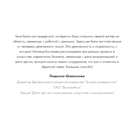
Тема была нестандартной, интересно было получить свежий взгляд на
область, связанную с работой с данными. Здесь же была честная лекция
от человека, увлеченного темой. Эта увлеченность и искренность, с
которой Наталья Киселева рассказывала про разные проекты в
искусстве, маркетинге, бизнесе, связанные с дата-визуализацией и
дата-артом, тронула многих наших сотрудников, что они и отметили в
обратной связи. Большое спасибо!
Людмила Шавлохова
Директор Департамента развития лидерства “Билайн университет”
ПАО "ВымпелКом"
Лекция "Дата-арт на стыке данных, искусства и коммуникации"